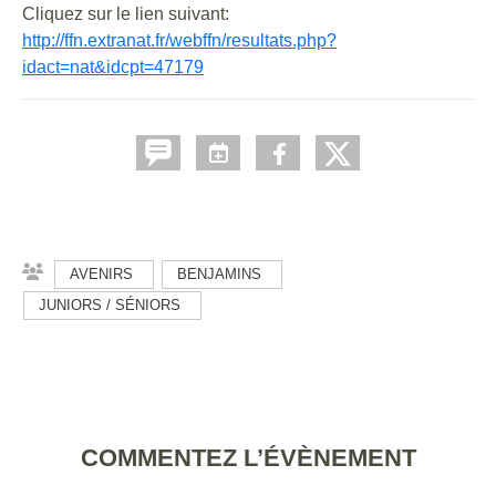
Cliquez sur le lien suivant:
http://ffn.extranat.fr/webffn/resultats.php?
idact=nat&idcpt=47179
AVENIRS
BENJAMINS
JUNIORS / SÉNIORS
COMMENTEZ L’ÉVÈNEMENT