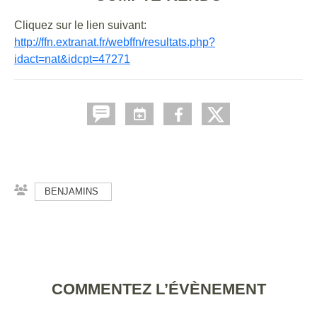
Cliquez sur le lien suivant:
http://ffn.extranat.fr/webffn/resultats.php?
idact=nat&idcpt=47271
BENJAMINS
COMMENTEZ L’ÉVÈNEMENT