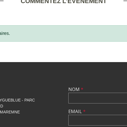
COMMENTEZ L’ÉVÈNEMENT
ires.
NOM
*
YGUEBLUE - PARC
UD
EMAIL
*
 MAREMNE