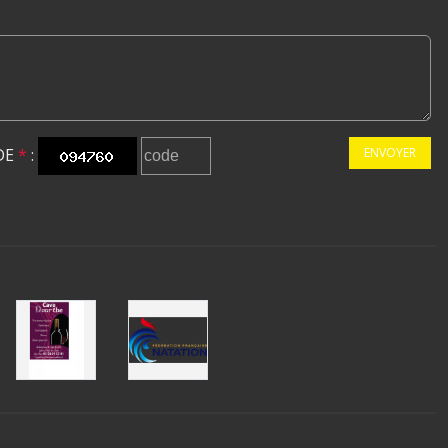
DE
*
:
ENVOYER