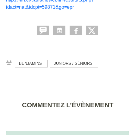
idact=nat&idcpt=59871&go=epr
BENJAMINS
JUNIORS / SÉNIORS
COMMENTEZ L’ÉVÈNEMENT