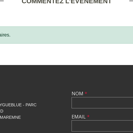
COMMENTEZ L’ÉVÈNEMENT
ires.
NOM
*
YGUEBLUE - PARC
UD
EMAIL
*
 MAREMNE