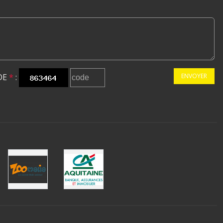
DE
*
:
ENVOYER